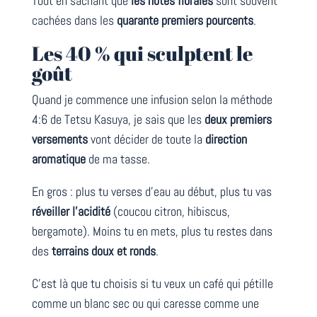
Tout en sachant que
les notes florales
sont souvent
cachées dans les
quarante premiers pourcents
.
Les 40 % qui sculptent le
goût
Quand je commence une infusion selon la méthode
4:6 de Tetsu Kasuya, je sais que les
deux premiers
versements
vont décider de toute la
direction
aromatique
de ma tasse.
En gros : plus tu verses d’eau au début, plus tu vas
réveiller l’acidité
(coucou citron, hibiscus,
bergamote). Moins tu en mets, plus tu restes dans
des
terrains doux et ronds
.
C’est là que tu choisis si tu veux un café qui pétille
comme un blanc sec ou qui caresse comme une