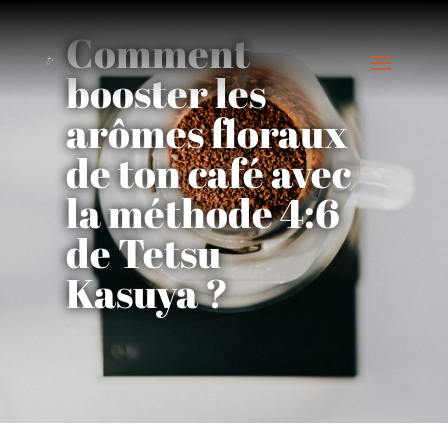
Comment
booster les
arômes floraux
de ton café avec
la méthode 4:6
de Tetsu
Kasuya ?