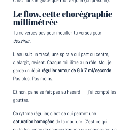
C’est dans le geste que tout se joue (ou presque).
Le flow, cette chorégraphie
millimétrée
Tu ne verses pas pour mouiller, tu verses pour
dessiner
.
L’eau suit un tracé, une spirale qui part du centre,
s’élargit, revient. Chaque millilitre a un rôle. Moi, je
garde un débit
régulier autour de 6 à 7 ml/seconde
.
Pas plus. Pas moins.
Et non, ça ne se fait pas au hasard — j’ai compté les
gouttes.
Ce rythme régulier, c’est ce qui permet une
saturation homogène
de la mouture. C’est ce qui
évite les zones de sous-extraction qui donneraient un