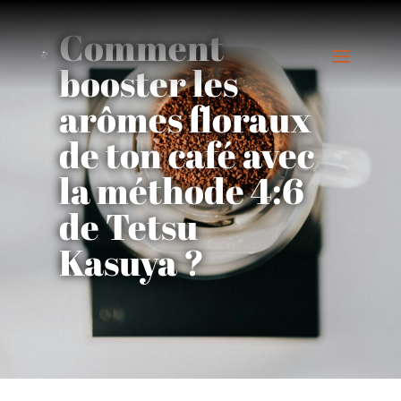
Comment
booster les
arômes floraux
de ton café avec
la méthode 4:6
de Tetsu
Kasuya ?