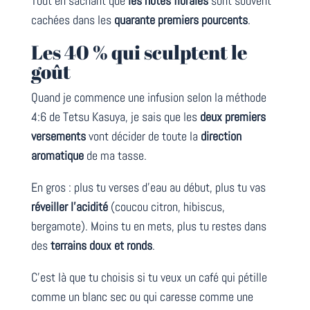
Tout en sachant que
les notes florales
sont souvent
cachées dans les
quarante premiers pourcents
.
Les 40 % qui sculptent le
goût
Quand je commence une infusion selon la méthode
4:6 de Tetsu Kasuya, je sais que les
deux premiers
versements
vont décider de toute la
direction
aromatique
de ma tasse.
En gros : plus tu verses d’eau au début, plus tu vas
réveiller l’acidité
(coucou citron, hibiscus,
bergamote). Moins tu en mets, plus tu restes dans
des
terrains doux et ronds
.
C’est là que tu choisis si tu veux un café qui pétille
comme un blanc sec ou qui caresse comme une