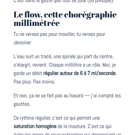
C’est dans le geste que tout se joue (ou presque).
Le flow, cette chorégraphie
millimétrée
Tu ne verses pas pour mouiller, tu verses pour
dessiner
.
L’eau suit un tracé, une spirale qui part du centre,
s’élargit, revient. Chaque millilitre a un rôle. Moi, je
garde un débit
régulier autour de 6 à 7 ml/seconde
.
Pas plus. Pas moins.
Et non, ça ne se fait pas au hasard — j’ai compté les
gouttes.
Ce rythme régulier, c’est ce qui permet une
saturation homogène
de la mouture. C’est ce qui
évite les zones de sous-extraction qui donneraient un